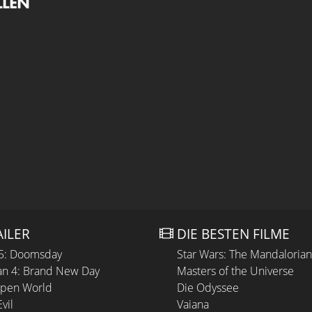
LLEN
AILER
DIE BESTEN FILME
 5: Doomsday
Star Wars: The Mandaloria
n 4: Brand New Day
Masters of the Universe
Open World
Die Odyssee
vil
Vaiana