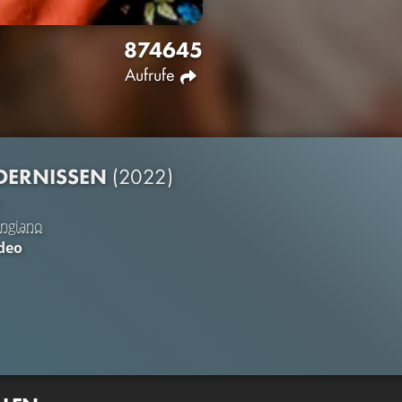
8746
45
Aufrufe
DERNISSEN
(2022)
ingiano
deo