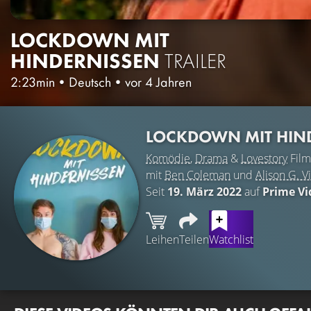
LOCKDOWN MIT
HINDERNISSEN
TRAILER
2:23min
•
Deutsch
•
vor 4 Jahren
LOCKDOWN MIT HIN
Komödie
,
Drama
&
Lovestory
Film
mit
Ben Coleman
und
Alison G. V
Seit
19. März 2022
auf
Prime Vi
Leihen
Teilen
Watchlist