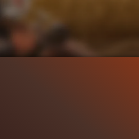
65.3K
96%
2:16
14.1K