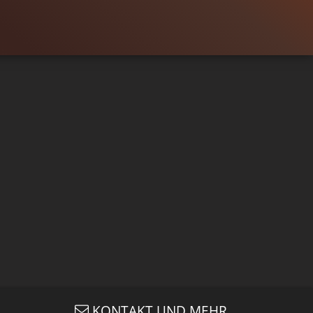
TRAILER
Gefällt
96%
von
65.346
CLIP & TRAILER
Gefällt
92%
von
14.081
KONTAKT UND MEHR