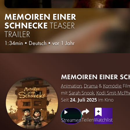
MEMOIREN EINER
SCHNECKE
TEASER
TRAILER
1:34min
•
Deutsch
•
vor 1 Jahr
MEMOIREN EINER S
Animation
,
Drama
&
Komödie
Fil
mit
Sarah Snook
,
Kodi Smit-McPh
Seit
24. Juli 2025
im Kino
Teilen
Watchlist
Streamen