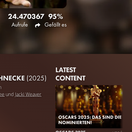
24.470
367
95%
Aufrufe
Gefällt es
LATEST
CONTENT
CHNECKE
(2025)
m
ee
und
Jacki Weaver
OSCARS 2025: DAS SIND DIE
NOMINIERTEN!