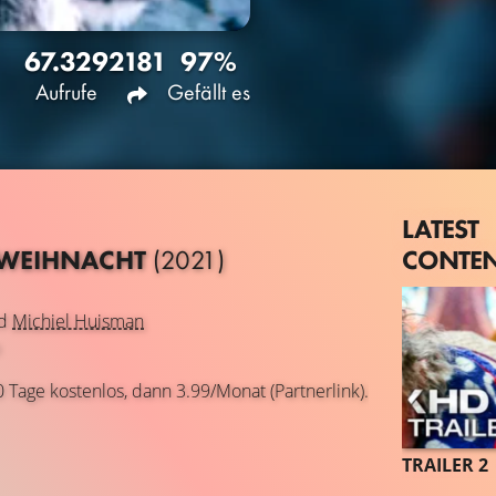
67.329
2181
97%
Aufrufe
Gefällt es
LATEST
CONTE
 WEIHNACHT
(2021)
d
Michiel Huisman
0 Tage kostenlos, dann 3.99/Monat (Partnerlink).
TRAILER 2