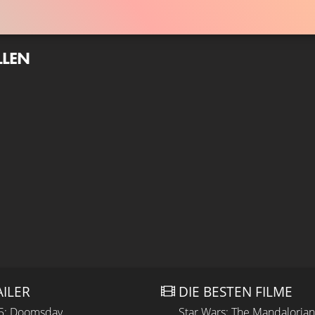
LLEN
AILER
DIE BESTEN FILME
 5: Doomsday
Star Wars: The Mandaloria