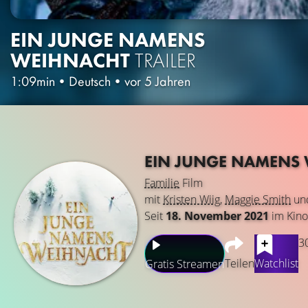
EIN JUNGE NAMENS
WEIHNACHT
TRAILER
1:09min
•
Deutsch
•
vor 5 Jahren
EIN JUNGE NAMENS
Familie
Film
mit
Kristen Wiig
,
Maggie Smith
un
Seit
18. November 2021
im Kino
3
Teilen
Watchlist
Gratis Streamen