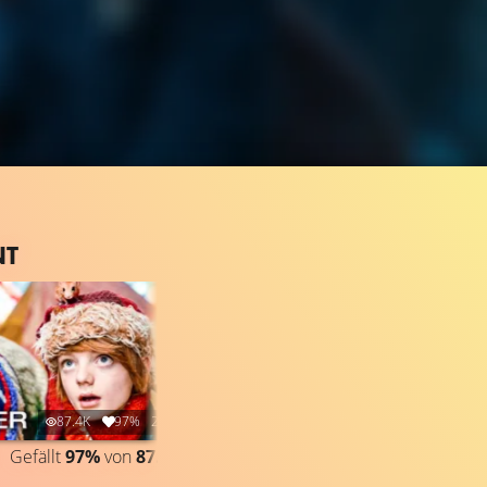
NT
87.4K
97%
2:42
3.5K
92%
1:09
Gefällt
97%
von
87.351
TRAILER
Gefällt
92%
von
3.489