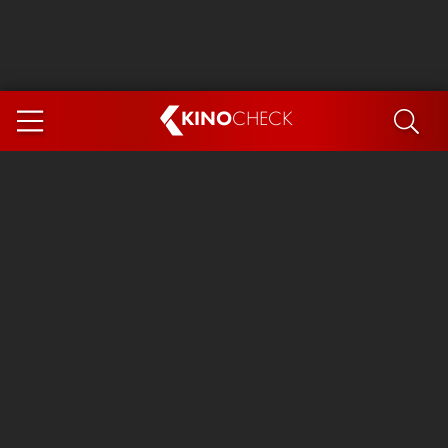
KINO
CHECK
App
DEMNÄCHST IM KINO
Steckerlfischfiasko
Ice Cream Man
Das Ende der Sterne
Exit 8
You, Me & Italy
Marsupilami