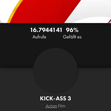
16.794
41
41
96%
Aufrufe
Gefällt es
KICK-ASS 3
Action
Film