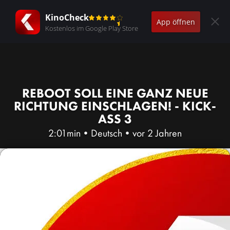
KinoCheck
App öffnen
Kostenlos im Google Play Store
REBOOT SOLL EINE GANZ NEUE
RICHTUNG EINSCHLAGEN! - KICK-
ASS 3
2:01min
•
Deutsch
•
vor 2 Jahren