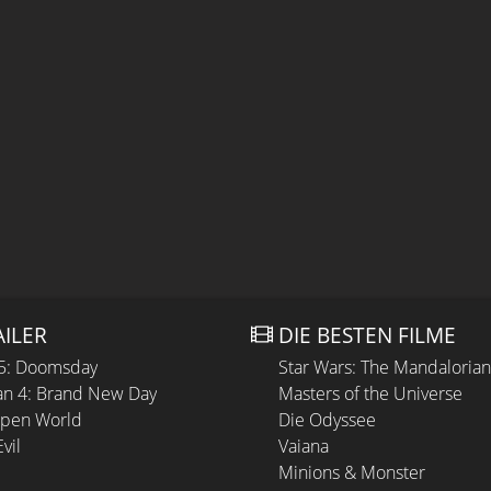
AILER
DIE BESTEN FILME
 5: Doomsday
Star Wars: The Mandaloria
n 4: Brand New Day
Masters of the Universe
Open World
Die Odyssee
vil
Vaiana
Minions & Monster