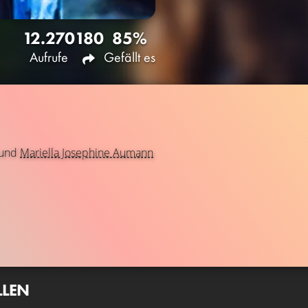
12.270
180
85%
Aufrufe
Gefällt es
und
Mariella Josephine Aumann
LLEN