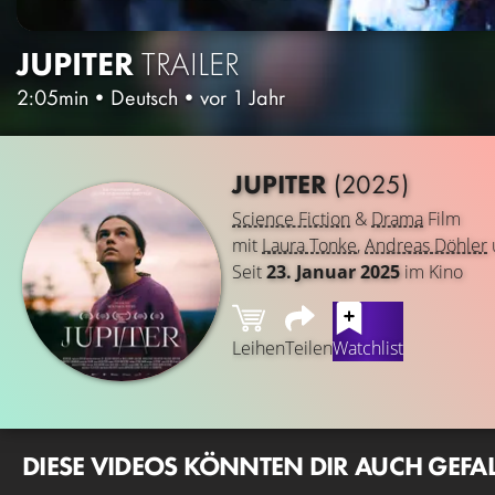
JUPITER
TRAILER
2:05min
•
Deutsch
•
vor 1 Jahr
JUPITER
(2025)
Science Fiction
&
Drama
Film
mit
Laura Tonke
,
Andreas Döhler
Seit
23. Januar 2025
im Kino
Leihen
Teilen
Watchlist
DIESE VIDEOS KÖNNTEN DIR AUCH GEFA