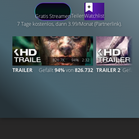
LATEST CONTENT
Teilen
Watchlist
Gratis Streamen
7 Tage kostenlos, dann 3.99/Monat (Partnerlink).
826.7K
94%
2:32
2
TRAILER
Gefällt
94%
von
826.732
TRAILER 2
Gefällt