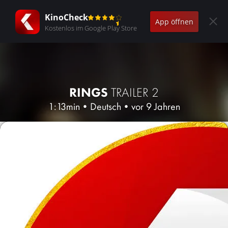
KinoCheck
App öffnen
Kostenlos im Google Play Store
RINGS
TRAILER 2
1:13min
•
Deutsch
•
vor 9 Jahren