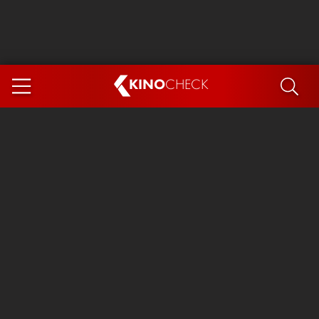
KINO
CHECK
App
DEMNÄCHST IM KINO
Steckerlfischfiasko
The Invite
Ice Cream Man
Das Ende der Sterne
Exit 8
You, Me & Italy