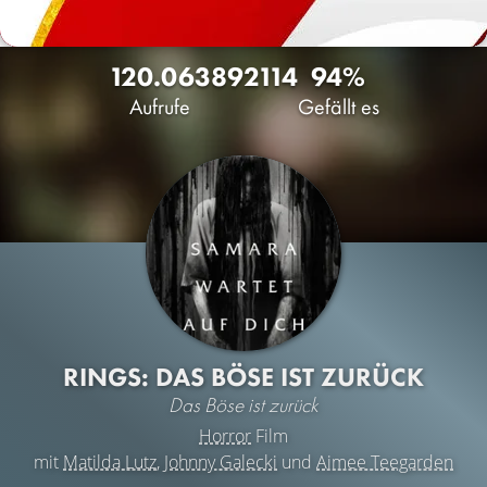
120.063
89
2114
94%
Aufrufe
Gefällt es
RINGS: DAS BÖSE IST ZURÜCK
Das Böse ist zurück
Horror
Film
mit
Matilda Lutz
,
Johnny Galecki
und
Aimee Teegarden