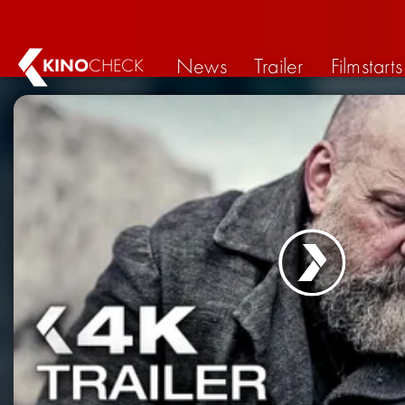
News
Trailer
Filmstarts
KINO
CHECK