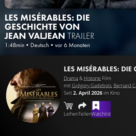
LES MISÉRABLES: DIE
GESCHICHTE VON
JEAN VALJEAN
TRAILER
1:48min
•
Deutsch
•
vor 6 Monaten
LES MISÉRABLES: DI
Drama
&
Historie
Film
mit
Grégory Gadebois
,
Bernard 
Seit
2. April 2026
im Kino
Leihen
Teilen
Watchlist