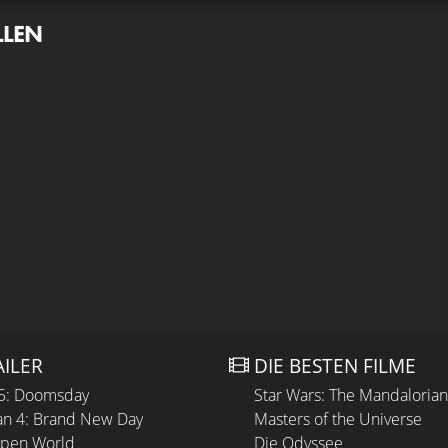
LLEN
AILER
DIE BESTEN FILME
 5: Doomsday
Star Wars: The Mandaloria
n 4: Brand New Day
Masters of the Universe
Open World
Die Odyssee