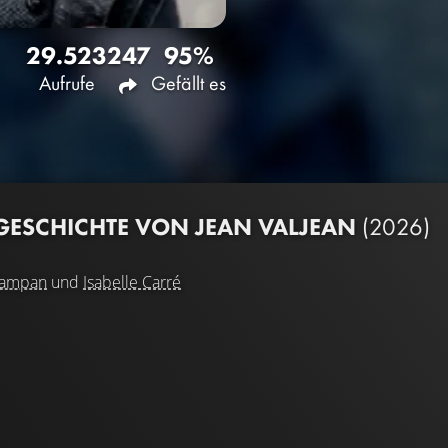
29.523
247
95%
Aufrufe
Gefällt es
E GESCHICHTE VON JEAN VALJEAN
(2026)
Campan
und
Isabelle Carré