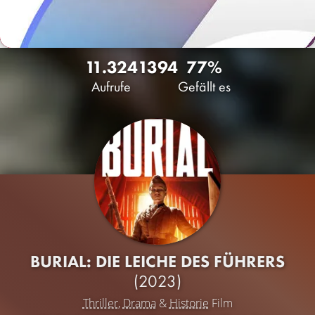
11.324
13
94
77%
Aufrufe
Gefällt es
BURIAL: DIE LEICHE DES FÜHRERS
(2023)
Thriller
,
Drama
&
Historie
Film