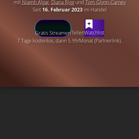
mit
Niamh Algar
,
Diana Rigg
und
Tom Glynn-Carney
Seit
16. Februar 2023
im Handel
Teilen
Watchlist
Gratis Streamen
7 Tage kostenlos, dann 5.99/Monat (Partnerlink).