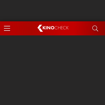
KINO
CHECK
App
DEMNÄCHST IM KINO
Steckerlfischfiasko
Ice Cream Man
Das Ende der Sterne
Exit 8
You, Me & Italy
Marsupilami