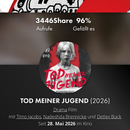
3446
Share
96%
Aufrufe
Gefällt es
TOD MEINER JUGEND
(2026)
Drama
Film
mit
Timo Jacobs
,
Nadeshda Brennicke
und
Detlev Buck
Seit
28. Mai 2026
im Kino