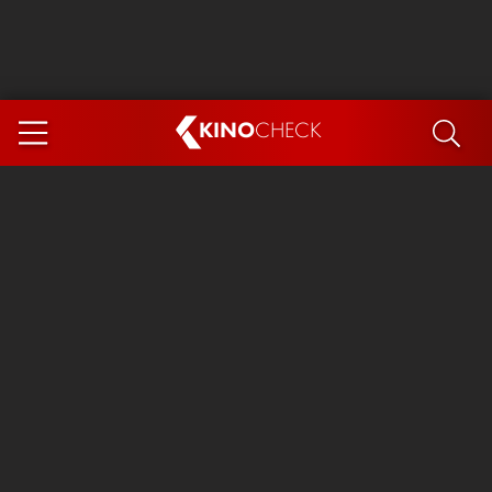
KINO
CHECK
App
DEMNÄCHST IM KINO
Steckerlfischfiasko
Ice Cream Man
Das Ende der Sterne
Exit 8
You, Me & Italy
Marsupilami