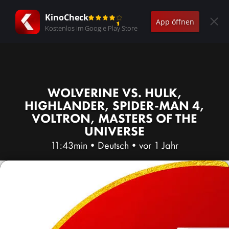
KinoCheck
App öffnen
Kostenlos im Google Play Store
WOLVERINE VS. HULK,
HIGHLANDER, SPIDER-MAN 4,
VOLTRON, MASTERS OF THE
UNIVERSE
11:43min
•
Deutsch
•
vor 1 Jahr