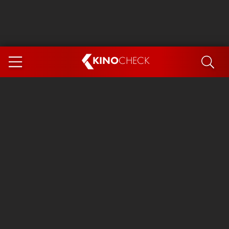
KINO
CHECK
App
DEMNÄCHST IM KINO
Steckerlfischfiasko
Ice Cream Man
Das Ende der Sterne
Exit 8
You, Me & Italy
Marsupilami