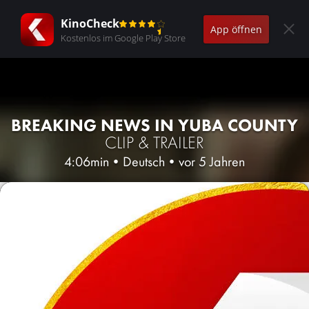
KinoCheck
App öffnen
Kostenlos im Google Play Store
BREAKING NEWS IN YUBA COUNTY
CLIP & TRAILER
4:06min
•
Deutsch
•
vor 5 Jahren