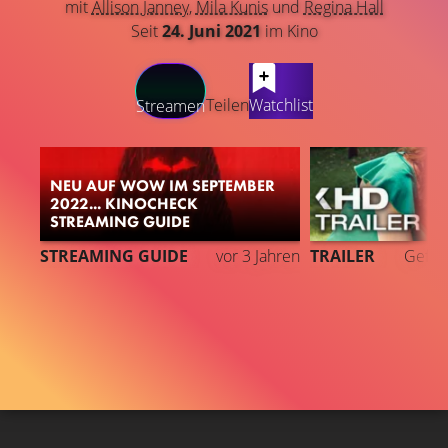
mit
Allison Janney
,
Mila Kunis
und
Regina Hall
Seit
24. Juni 2021
im Kino
LATEST CONTENT
Teilen
Watchlist
Streamen
NEU AUF WOW IM SEPTEMBER
2022... KINOCHECK
STREAMING GUIDE
STREAMING GUIDE
vor 3 Jahren
TRAILER
Gefäll