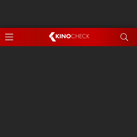
KINO
CHECK
App
DEMNÄCHST IM KINO
Spider-Man 4: Brand New Day
Steckerlfischfiasko
The Invite
Ice Cream Man
Das Ende der Sterne
Exit 8