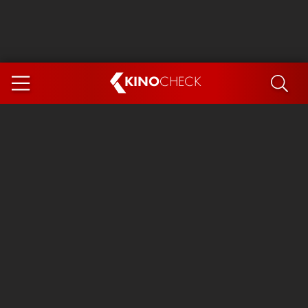
KINO
CHECK
App
DEMNÄCHST IM KINO
Steckerlfischfiasko
Ice Cream Man
Das Ende der Sterne
Exit 8
You, Me & Italy
Marsupilami