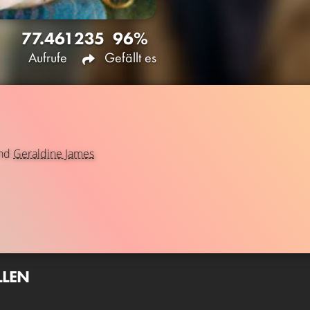
77.461
235
96%
Aufrufe
Gefällt es
nd
Geraldine James
LLEN