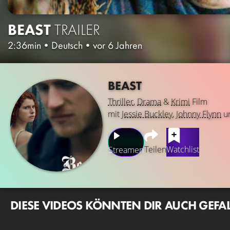
BEAST
TRAILER
2:36min
•
Deutsch
•
vor 6 Jahren
BEAST
Thriller
,
Drama
&
Krimi
Film
mit
Jessie Buckley
,
Johnny Flynn
u
Teilen
Watchlist
Streamen
DIESE VIDEOS KÖNNTEN DIR AUCH GEFA