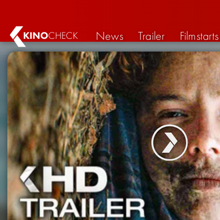
News
Trailer
Filmstarts
KINO
CHECK