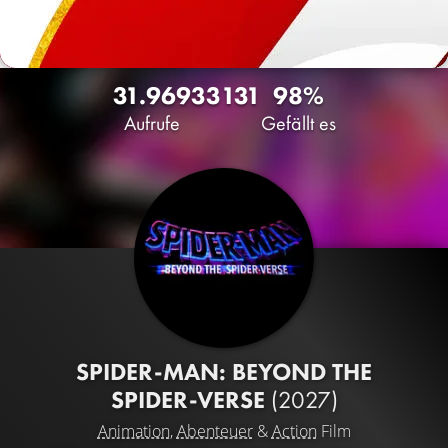
31.969
33
131
98%
Aufrufe
Gefällt es
SPIDER-MAN: BEYOND THE
SPIDER-VERSE
(2027)
Animation
,
Abenteuer
&
Action
Film