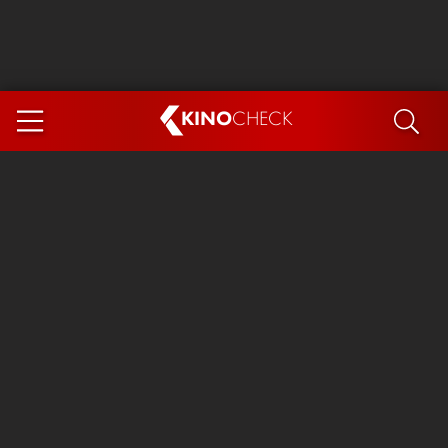
KINO
CHECK
App
DEMNÄCHST IM KINO
Steckerlfischfiasko
The Invite
Ice Cream Man
Das Ende der Sterne
Exit 8
You, Me & Italy