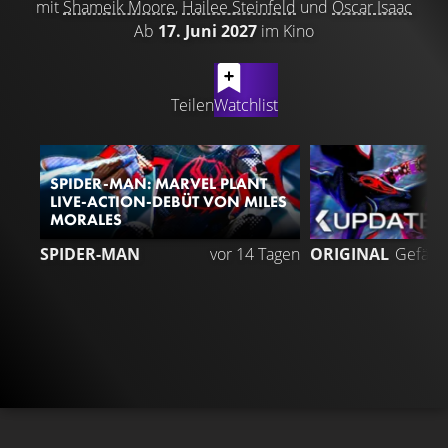
mit
Shameik Moore
,
Hailee Steinfeld
und
Oscar Isaac
Ab
17. Juni 2027
im Kino
LATEST CONTENT
Teilen
Watchlist
SPIDER-MAN: MARVEL PLANT
LIVE-ACTION-DEBÜT VON MILES
MORALES
1
SPIDER-MAN
vor 14 Tagen
ORIGINAL
Gefällt