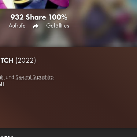
932
Share
100%
Aufrufe
Gefällt es
ITCH
(2022)
ki
und
Sayumi Suzushiro
ll