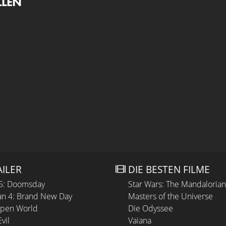
LLEN
AILER
DIE BESTEN FILME
 5: Doomsday
Star Wars: The Mandaloria
n 4: Brand New Day
Masters of the Universe
Open World
Die Odyssee
vil
Vaiana