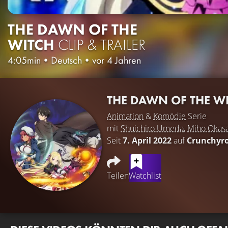
THE DAWN OF THE
WITCH
CLIP & TRAILER
4:05min
•
Deutsch
•
vor 4 Jahren
THE DAWN OF THE W
Animation
&
Komödie
Serie
mit
Shuichiro Umeda
,
Miho Okasa
Seit
7. April 2022
auf
Crunchyro
Teilen
Watchlist