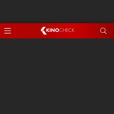
KINO
CHECK
App
DEMNÄCHST IM KINO
Steckerlfischfiasko
Ice Cream Man
Das Ende der Sterne
Exit 8
You, Me & Italy
Marsupilami