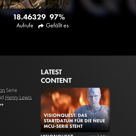
18.463
29
97%
Aufrufe
Gefällt es
LATEST
CONTENT
ion
Serie
nd
Henry Lewis
y+
VISIONQUEST: DAS
STARTDATUM FÜR DIE NEUE
MCU-SERIE STEHT