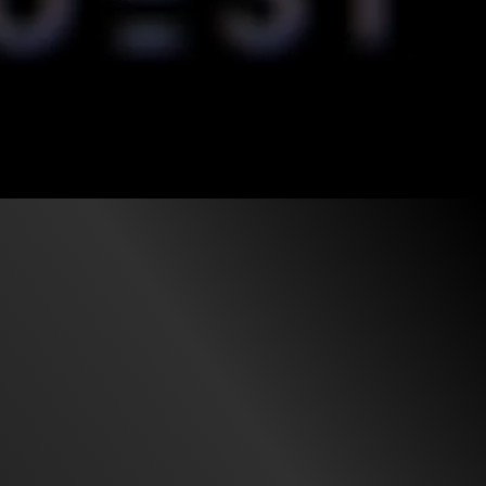
28.5K
97%
1:27
2.9K
93%