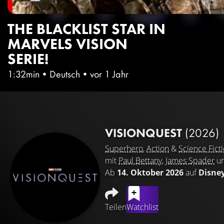
THE BLACKLIST STAR IN
MARVELS VISION
SERIE!
1:32min
•
Deutsch
•
vor 1 Jahr
VISIONQUEST
(2026)
Superhero
,
Action
&
Science Fict
mit
Paul Bettany
,
James Spader
u
Ab
14. Oktober 2026
auf
Disne
Teilen
Watchlist