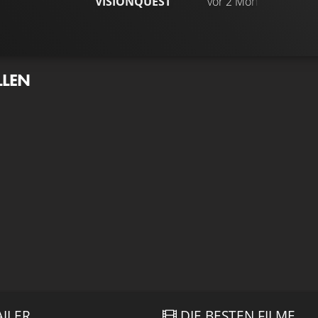
VISIONQUEST
vor 2 Monaten
NEW
LLEN
AILER
DIE BESTEN FILME