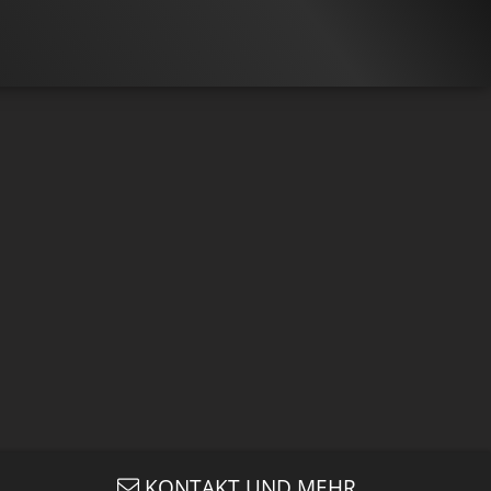
S
Gefällt
97%
von
28.482
NEWS
Gefällt
93%
von
KONTAKT UND MEHR