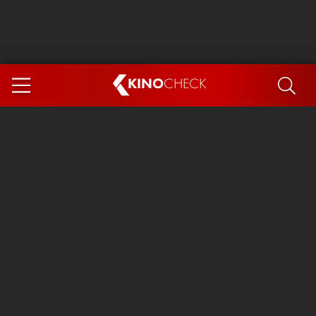
KINO
CHECK
App
DEMNÄCHST IM KINO
Steckerlfischfiasko
Ice Cream Man
Das Ende der Sterne
Exit 8
You, Me & Italy
Marsupilami