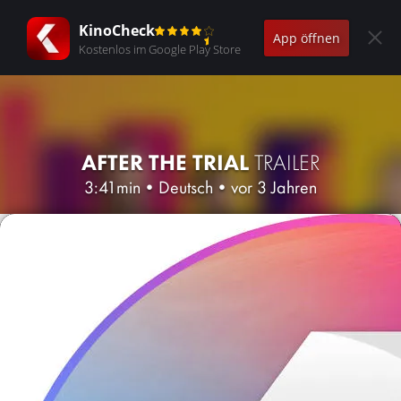
KinoCheck
App öffnen
Kostenlos im Google Play Store
AFTER THE TRIAL
TRAILER
3:41min
•
Deutsch
•
vor 3 Jahren