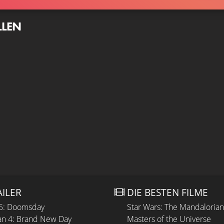
LLEN
AILER
DIE BESTEN FILME
 5: Doomsday
Star Wars: The Mandaloria
n 4: Brand New Day
Masters of the Universe