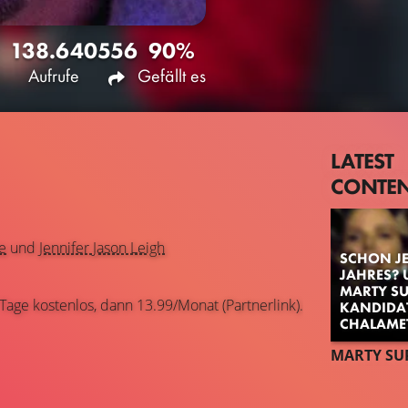
138.640
556
90%
Aufrufe
Gefällt es
LATEST
CONTE
e
und
Jennifer Jason Leigh
SCHON JE
JAHRES? 
MARTY SU
 Tage kostenlos, dann 13.99/Monat (Partnerlink).
KANDIDAT
CHALAME
MARTY SU