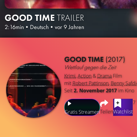
GOOD TIME
TRAILER
2:16min
•
Deutsch
•
vor 9 Jahren
GOOD TIME
(2017)
Wettlauf gegen die Zeit
Krimi
,
Action
&
Drama
Film
mit
Robert Pattinson
,
Benny Safdi
Seit
2. November 2017
im Kino
7
Teilen
Watchlist
Gratis Streamen