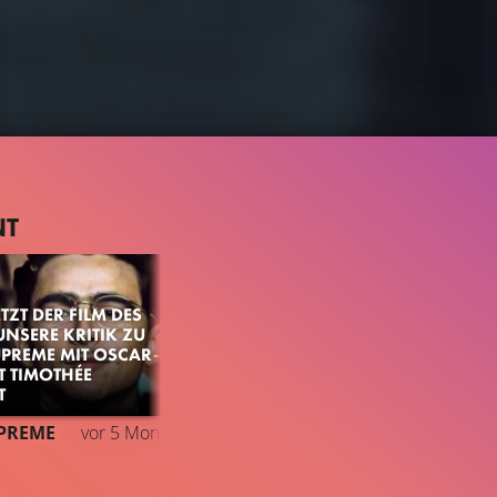
NT
TZT DER FILM DES
UNSERE KRITIK ZU
PREME MIT OSCAR-
 TIMOTHÉE
T
PREME
vor 5 Monaten