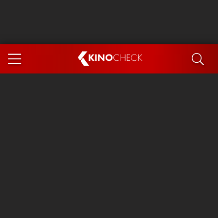
KINO
CHECK
App
DEMNÄCHST IM KINO
Steckerlfischfiasko
Ice Cream Man
Das Ende der Sterne
Exit 8
You, Me & Italy
Marsupilami