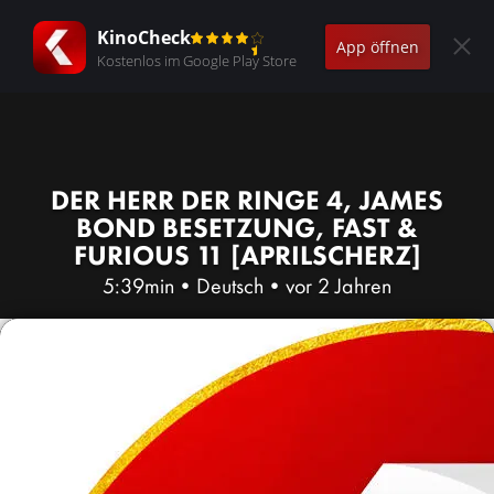
KinoCheck
App öffnen
Kostenlos im Google Play Store
DER HERR DER RINGE 4, JAMES
BOND BESETZUNG, FAST &
FURIOUS 11 [APRILSCHERZ]
5:39min
•
Deutsch
•
vor 2 Jahren