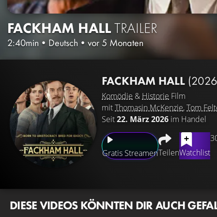
FACKHAM HALL
TRAILER
2:40min
•
Deutsch
•
vor 5 Monaten
FACKHAM HALL
(2026
Komödie
&
Historie
Film
mit
Thomasin McKenzie
,
Tom Fel
Seit
22. März 2026
im Handel
3
Teilen
Watchlist
Gratis Streamen
DIESE VIDEOS KÖNNTEN DIR AUCH GEFA