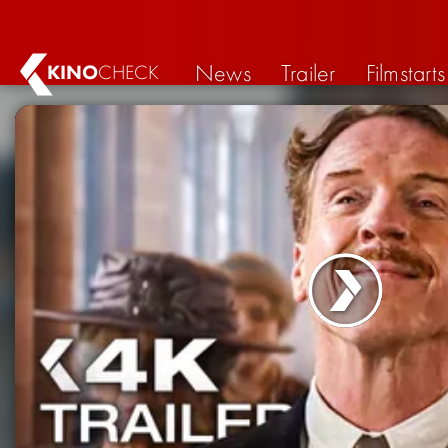
News
Trailer
Filmstarts
KINO
CHECK