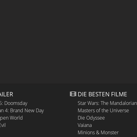
AILER
DIE BESTEN FILME
 5: Doomsday
Star Wars: The Mandaloria
n 4: Brand New Day
Masters of the Universe
Open World
Die Odyssee
vil
Vaiana
Minions & Monster