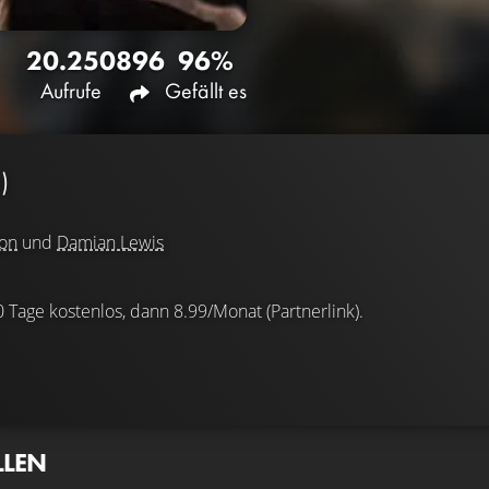
20.250
896
96%
Aufrufe
Gefällt es
)
ton
und
Damian Lewis
0 Tage kostenlos, dann 8.99/Monat (Partnerlink).
LLEN