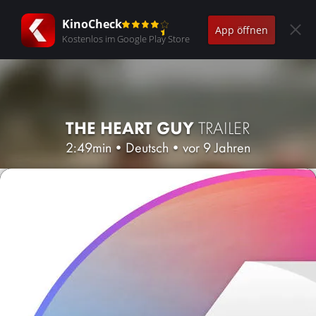
KinoCheck
App öffnen
Kostenlos im Google Play Store
THE HEART GUY
TRAILER
2:49min
•
Deutsch
•
vor 9 Jahren