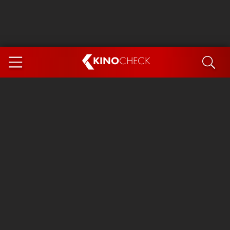
KINO
CHECK
App
DEMNÄCHST IM KINO
Steckerlfischfiasko
Ice Cream Man
Das Ende der Sterne
Exit 8
You, Me & Italy
Marsupilami