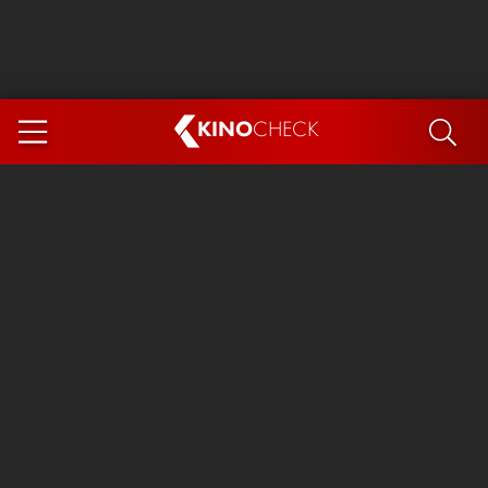
KINO
CHECK
App
DEMNÄCHST IM KINO
Steckerlfischfiasko
Ice Cream Man
Das Ende der Sterne
Exit 8
You, Me & Italy
Marsupilami