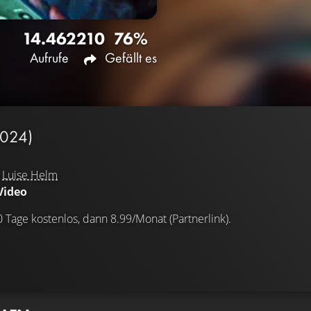
14.462
210
76%
Aufrufe
Gefällt es
2024)
d
Luise Helm
Video
0 Tage kostenlos, dann 8.99/Monat (Partnerlink).