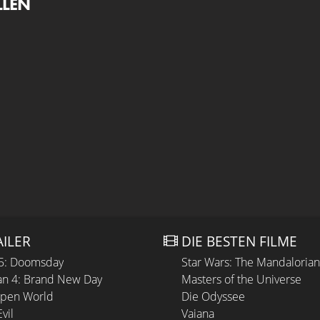
LLEN
AILER
DIE BESTEN FILME
 5: Doomsday
Star Wars: The Mandaloria
n 4: Brand New Day
Masters of the Universe
Open World
Die Odyssee
vil
Vaiana