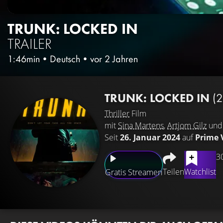
TRUNK: LOCKED IN
TRAILER
1:46min
•
Deutsch
•
vor 2 Jahren
TRUNK: LOCKED IN
(
Thriller
Film
mit
Sina Martens
,
Artjom Gilz
un
Seit
26. Januar 2024
auf
Prime 
3
Teilen
Watchlist
Gratis Streamen