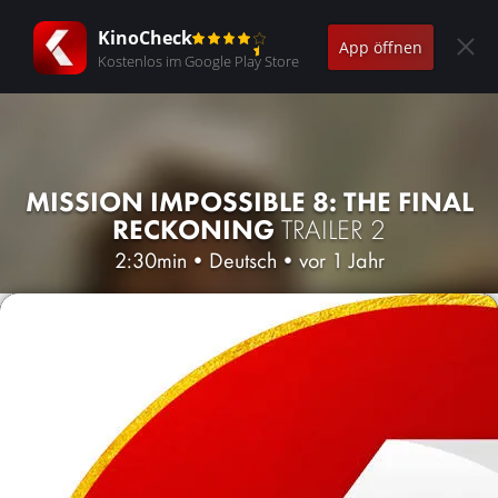
KinoCheck
App öffnen
Kostenlos im Google Play Store
MISSION IMPOSSIBLE 8: THE FINAL
RECKONING
TRAILER 2
2:30min
•
Deutsch
•
vor 1 Jahr