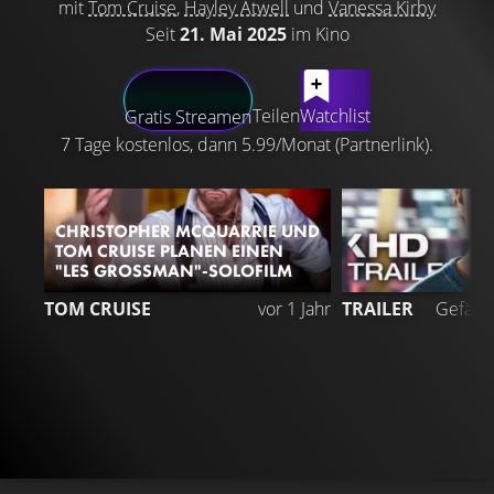
mit
Tom Cruise
,
Hayley Atwell
und
Vanessa Kirby
Seit
21. Mai 2025
im Kino
LATEST CONTENT
Teilen
Watchlist
Gratis Streamen
7 Tage kostenlos, dann 5.99/Monat (Partnerlink).
CHRISTOPHER MCQUARRIE UND
TOM CRUISE PLANEN EINEN
"LES GROSSMAN"-SOLOFILM
TOM CRUISE
vor 1 Jahr
TRAILER
Gefällt