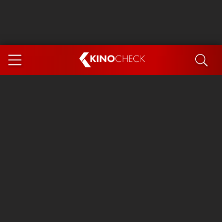
KINO
CHECK
App
DEMNÄCHST IM KINO
Steckerlfischfiasko
Ice Cream Man
Das Ende der Sterne
Exit 8
You, Me & Italy
Marsupilami