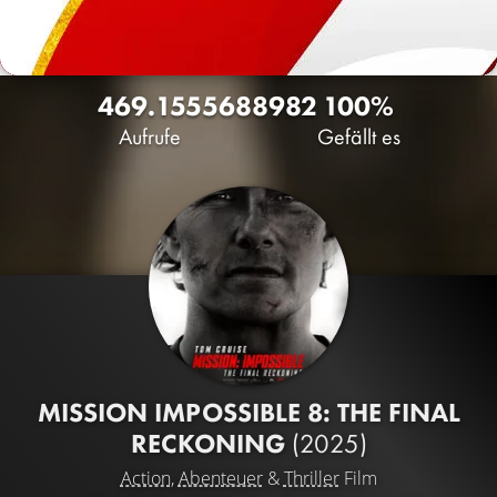
469.155
568
8982
100%
Aufrufe
Gefällt es
MISSION IMPOSSIBLE 8: THE FINAL
RECKONING
(2025)
Action
,
Abenteuer
&
Thriller
Film