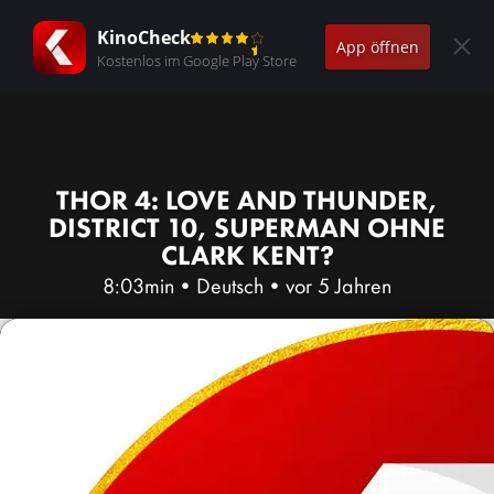
KinoCheck
App öffnen
Kostenlos im Google Play Store
THOR 4: LOVE AND THUNDER,
DISTRICT 10, SUPERMAN OHNE
CLARK KENT?
8:03min
•
Deutsch
•
vor 5 Jahren