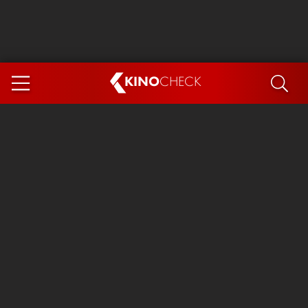
KINO
CHECK
App
DEMNÄCHST IM KINO
Steckerlfischfiasko
Ice Cream Man
Das Ende der Sterne
Exit 8
You, Me & Italy
Marsupilami