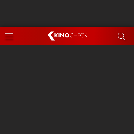
KINO
CHECK
App
DEMNÄCHST IM KINO
Steckerlfischfiasko
Ice Cream Man
Das Ende der Sterne
Exit 8
You, Me & Italy
Marsupilami