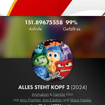
151.896
75
558
99%
Aufrufe
Gefällt es
ALLES STEHT KOPF 2
(2024)
Animation
&
Familie
Film
mit
Amy Poehler
,
Ayo Edebiri
und
Maya Hawke