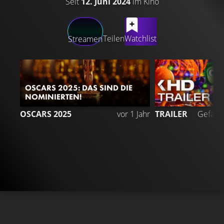
Seit
12. Juni 2024
im Kino
LATEST CONTENT
Teilen
Watchlist
Streamen
OSCARS 2025: DAS SIND DIE
NOMINIERTEN!
9
OSCARS 2025
vor 1 Jahr
TRAILER
Gefällt