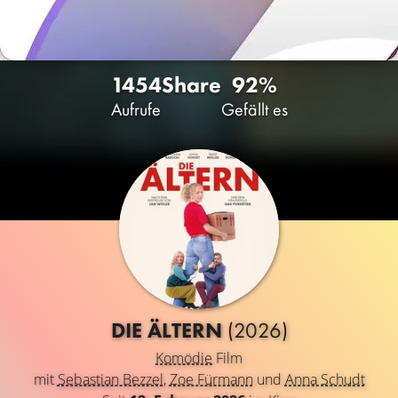
1454
Share
92%
Aufrufe
Gefällt es
DIE ÄLTERN
(2026)
Komödie
Film
mit
Sebastian Bezzel
,
Zoe Fürmann
und
Anna Schudt