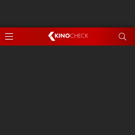
KINO
CHECK
App
DEMNÄCHST IM KINO
Steckerlfischfiasko
Ice Cream Man
Das Ende der Sterne
Exit 8
You, Me & Italy
Marsupilami