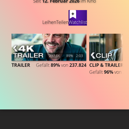
Seit
12. Februar 2026
im Kino
LATEST CONTENT
Leihen
Teilen
Watchlist
237.8K
89%
2:03
TRAILER
Gefällt
89%
von
237.824
CLIP & TRAILER 2
Gefällt
96%
von
24