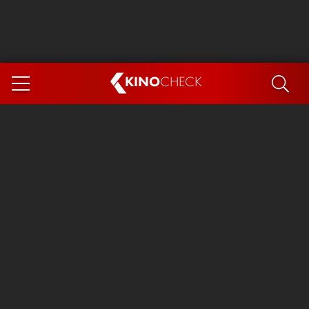
KINO
CHECK
App
DEMNÄCHST IM KINO
Steckerlfischfiasko
The Invite
Ice Cream Man
Das Ende der Sterne
Exit 8
You, Me & Italy