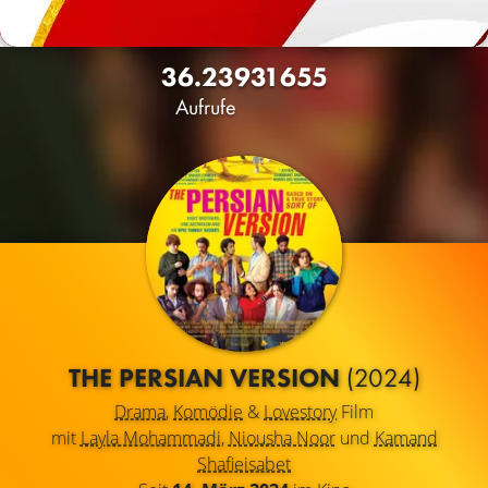
36.239
31
655
Aufrufe
THE PERSIAN VERSION
(2024)
Drama
,
Komödie
&
Lovestory
Film
mit
Layla Mohammadi
,
Niousha Noor
und
Kamand
Shafieisabet