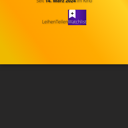
Seit
14. März 2024
im Kino
Leihen
Teilen
Watchlist