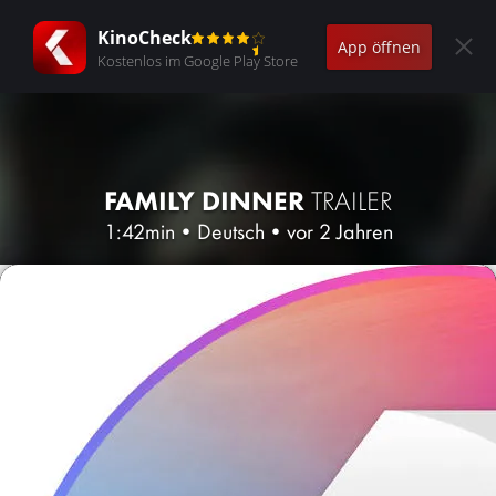
KinoCheck
App öffnen
Kostenlos im Google Play Store
FAMILY DINNER
TRAILER
1:42min
•
Deutsch
•
vor 2 Jahren