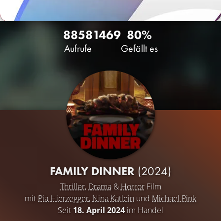
8858
14
69
80%
Aufrufe
Gefällt es
FAMILY DINNER
(2024)
Thriller
,
Drama
&
Horror
Film
mit
Pia Hierzegger
,
Nina Katlein
und
Michael Pink
Seit
18. April 2024
im Handel