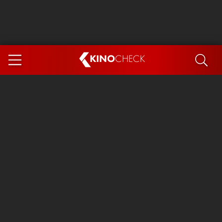
KINO
CHECK
App
DEMNÄCHST IM KINO
Steckerlfischfiasko
The Invite
Ice Cream Man
Das Ende der Sterne
Exit 8
You, Me & Italy