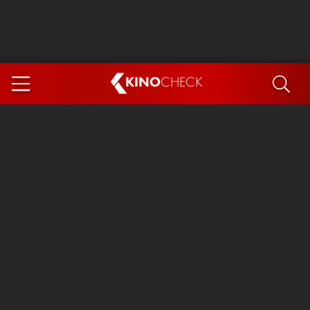
KINO
CHECK
App
DEMNÄCHST IM KINO
Steckerlfischfiasko
Ice Cream Man
Das Ende der Sterne
Exit 8
You, Me & Italy
Marsupilami