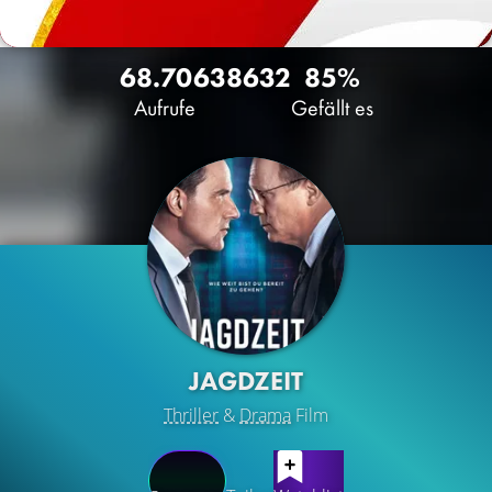
68.706
38
632
85%
Aufrufe
Gefällt es
JAGDZEIT
Thriller
&
Drama
Film