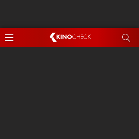
KINO
CHECK
App
DEMNÄCHST IM KINO
Steckerlfischfiasko
Ice Cream Man
Das Ende der Sterne
Exit 8
You, Me & Italy
Marsupilami