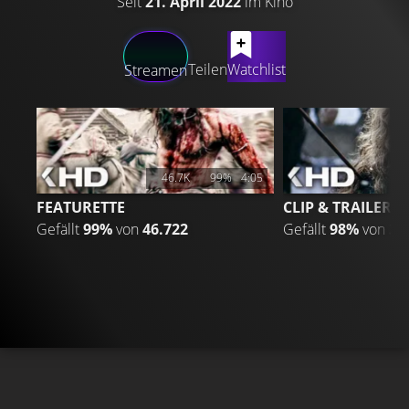
Seit
21. April 2022
im Kino
LATEST CONTENT
Teilen
Watchlist
Streamen
46.7K
99%
4:05
FEATURETTE
CLIP & TRAILER 2
Gefällt
99%
von
46.722
Gefällt
98%
von
30