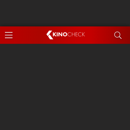
KINO
CHECK
App
DEMNÄCHST IM KINO
Steckerlfischfiasko
Ice Cream Man
Das Ende der Sterne
Exit 8
You, Me & Italy
Marsupilami