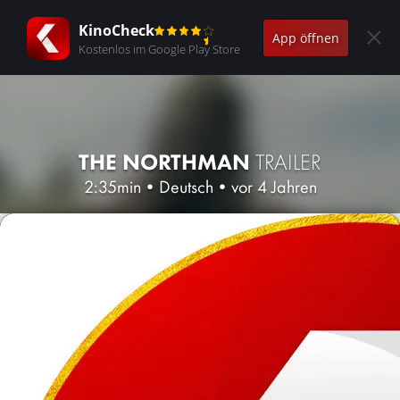
KinoCheck
App öffnen
Kostenlos im Google Play Store
THE NORTHMAN
TRAILER
2:35min
•
Deutsch
•
vor 4 Jahren