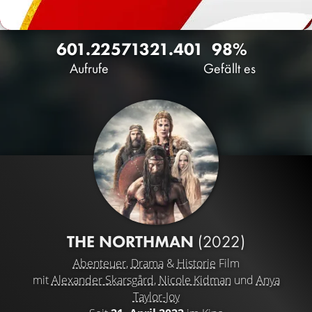
601.225
713
21.401
98%
Aufrufe
Gefällt es
THE NORTHMAN
(2022)
Abenteuer
,
Drama
&
Historie
Film
mit
Alexander Skarsgård
,
Nicole Kidman
und
Anya
Taylor-Joy