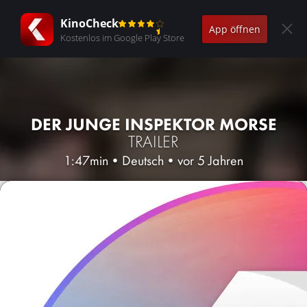
KinoCheck
App öffnen
Kostenlos im Google Play Store
DER JUNGE INSPEKTOR MORSE
TRAILER
1:47min
•
Deutsch
•
vor 5 Jahren