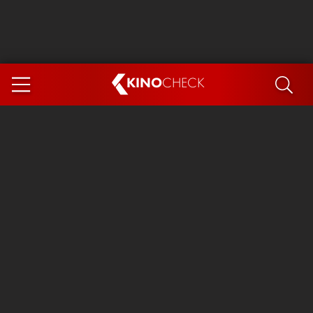
KINO
CHECK
App
DEMNÄCHST IM KINO
Steckerlfischfiasko
Ice Cream Man
Das Ende der Sterne
Exit 8
You, Me & Italy
Marsupilami