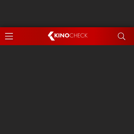
KINO
CHECK
App
DEMNÄCHST IM KINO
Steckerlfischfiasko
Ice Cream Man
Das Ende der Sterne
Exit 8
You, Me & Italy
Marsupilami