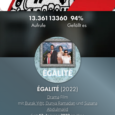
13.361
13
360
94%
Aufrufe
Gefällt es
ÉGALITÉ
(2022)
Drama
Film
mit
Burak Yiğit
,
Dunya Ramadan
und
Susana
Abdulmajid