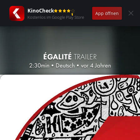
KinoCheck
App öffnen
Kostenlos im Google Play Store
ÉGALITÉ
TRAILER
2:30min
•
Deutsch
•
vor 4 Jahren