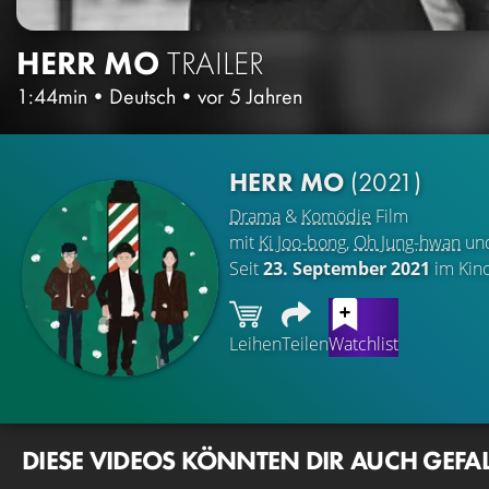
HERR MO
TRAILER
1:44min
•
Deutsch
•
vor 5 Jahren
HERR MO
(2021)
Drama
&
Komödie
Film
mit
Ki Joo-bong
,
Oh Jung-hwan
un
Seit
23. September 2021
im Kin
Leihen
Teilen
Watchlist
DIESE VIDEOS KÖNNTEN DIR AUCH GEFA