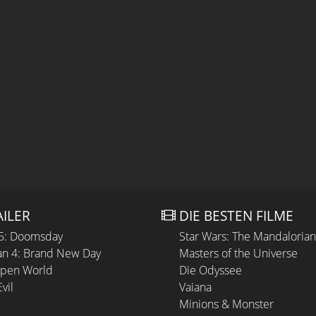
AILER
DIE BESTEN FILME
 5: Doomsday
Star Wars: The Mandaloria
n 4: Brand New Day
Masters of the Universe
Open World
Die Odyssee
vil
Vaiana
Minions & Monster