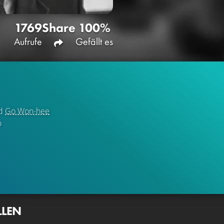
1769
Share
100%
Aufrufe
Gefällt es
d
Go Won-hee
o
LLEN