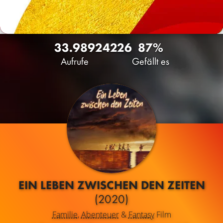
33.989
24
226
87%
Aufrufe
Gefällt es
EIN LEBEN ZWISCHEN DEN ZEITEN
(2020)
Familie
,
Abenteuer
&
Fantasy
Film