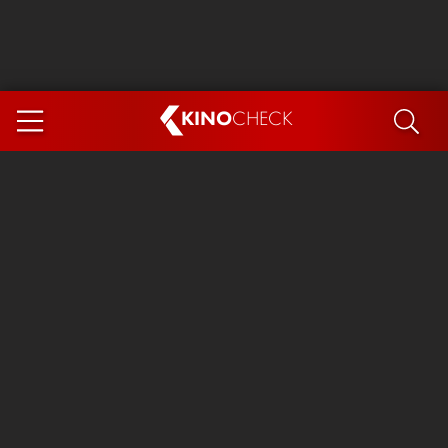
KINO
CHECK
App
DEMNÄCHST IM KINO
Steckerlfischfiasko
Ice Cream Man
Das Ende der Sterne
Exit 8
You, Me & Italy
Marsupilami