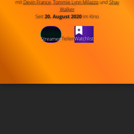
mit
Devin France
,
Tommie Lynn Milazzo
und
Shay
Walker
Seit
20. August 2020
im Kino
Teilen
Watchlist
Streamen