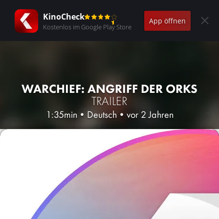
KinoCheck
App öffnen
Kostenlos im Google Play Store
WARCHIEF: ANGRIFF DER ORKS
TRAILER
1:35min
•
Deutsch
•
vor 2 Jahren