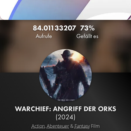
84.011
33
207
73%
Aufrufe
Gefällt es
WARCHIEF: ANGRIFF DER ORKS
(2024)
Action
,
Abenteuer
&
Fantasy
Film