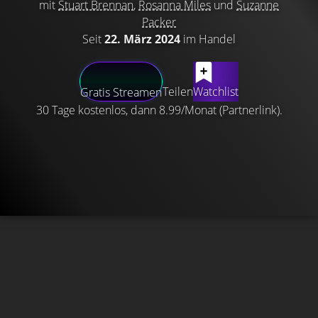
mit
Stuart Brennan
,
Rosanna Miles
und
Suzanne
Packer
Seit
22. März 2024
im Handel
Teilen
Watchlist
Gratis Streamen
30 Tage kostenlos, dann 8.99/Monat (Partnerlink).