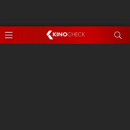
KINO
CHECK
App
DEMNÄCHST IM KINO
Steckerlfischfiasko
Ice Cream Man
Das Ende der Sterne
Exit 8
You, Me & Italy
Marsupilami