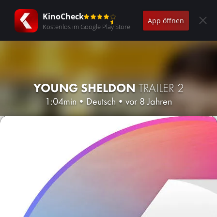
KinoCheck
App öffnen
Kostenlos im Google Play Store
YOUNG SHELDON
TRAILER 2
1:04min
•
Deutsch
•
vor 8 Jahren