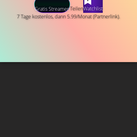
Teilen
Watchlist
Gratis Streamen
7 Tage kostenlos, dann 5.99/Monat (Partnerlink).