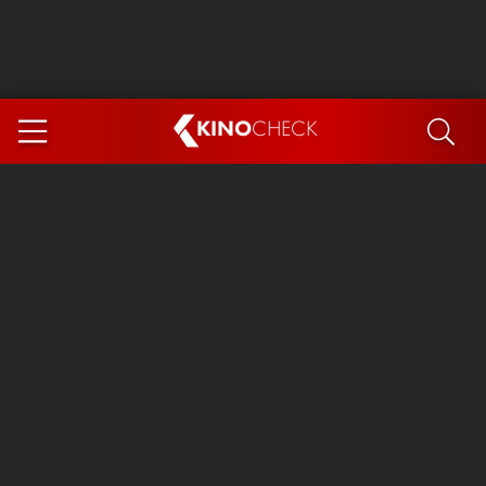
KINO
CHECK
App
DEMNÄCHST IM KINO
Steckerlfischfiasko
The Invite
Ice Cream Man
Das Ende der Sterne
Exit 8
You, Me & Italy