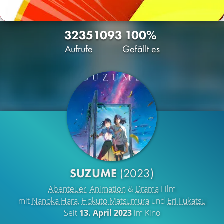
3235
10
93
100%
Aufrufe
Gefällt es
SUZUME
(2023)
Abenteuer
,
Animation
&
Drama
Film
mit
Nanoka Hara
,
Hokuto Matsumura
und
Eri Fukatsu
Seit
13. April 2023
im Kino