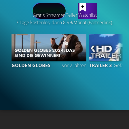
LATEST CONTENT
Teilen
Watchlist
Gratis Streamen
7 Tage kostenlos, dann 8.99/Monat (Partnerlink).
GOLDEN GLOBES 2024: DAS
SIND DIE GEWINNER!
2
GOLDEN GLOBES
vor 2 Jahren
TRAILER 3
Gefällt