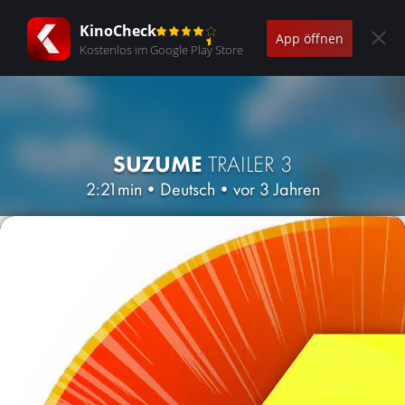
KinoCheck
App öffnen
Kostenlos im Google Play Store
SUZUME
TRAILER 3
2:21min
•
Deutsch
•
vor 3 Jahren