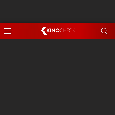
KINO
CHECK
App
DEMNÄCHST IM KINO
Steckerlfischfiasko
Ice Cream Man
Das Ende der Sterne
Exit 8
You, Me & Italy
Marsupilami