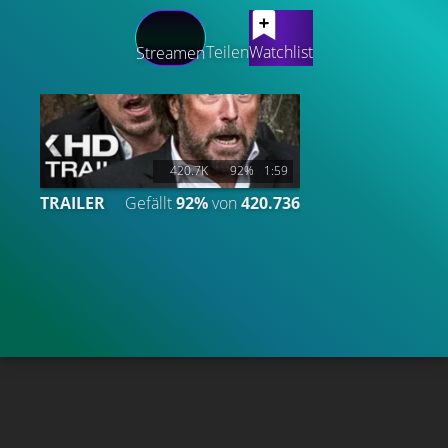
LATEST CONTENT
Teilen
Watchlist
Streamen
420.7K
92%
1:59
TRAILER
Gefällt
92%
von
420.736