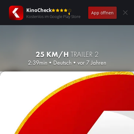
KinoCheck
App öffnen
Kostenlos im Google Play Store
25 KM/H
TRAILER 2
2:39min
•
Deutsch
•
vor 7 Jahren