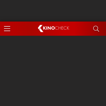
KINO
CHECK
App
DEMNÄCHST IM KINO
Steckerlfischfiasko
Ice Cream Man
Das Ende der Sterne
Exit 8
You, Me & Italy
Marsupilami