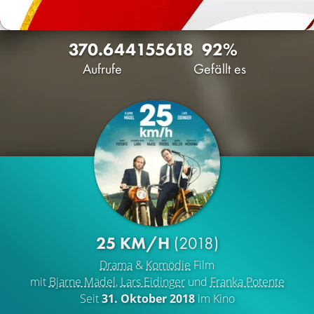
370.644
155
618
92%
Aufrufe
Gefällt es
25 KM/H
(2018)
Drama
&
Komödie
Film
mit
Bjarne Mädel
,
Lars Eidinger
und
Franka Potente
Seit
31. Oktober 2018
im Kino