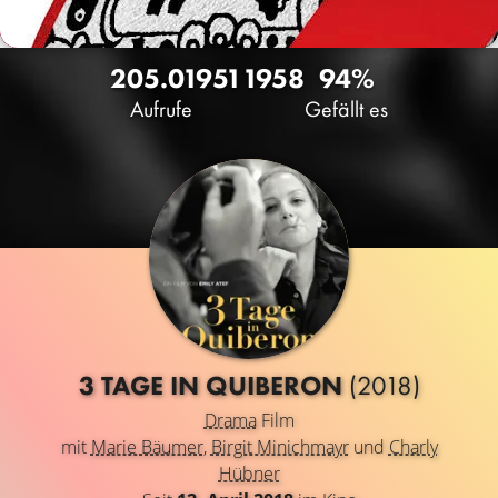
205.019
51
1958
94%
Aufrufe
Gefällt es
3 TAGE IN QUIBERON
(2018)
Drama
Film
mit
Marie Bäumer
,
Birgit Minichmayr
und
Charly
Hübner