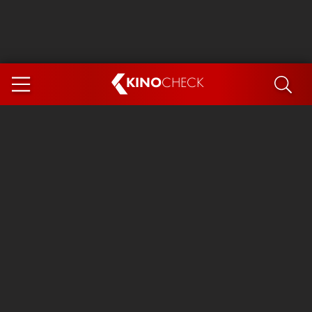
KINO
CHECK
App
DEMNÄCHST IM KINO
Steckerlfischfiasko
The Invite
Ice Cream Man
Das Ende der Sterne
Exit 8
You, Me & Italy