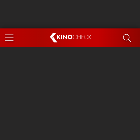
KINO
CHECK
App
DEMNÄCHST IM KINO
Steckerlfischfiasko
Ice Cream Man
Das Ende der Sterne
Exit 8
You, Me & Italy
Marsupilami