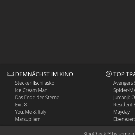
DEMNÄCHST IM KINO
TOP TR
Steckerlfischfiasko
Avengers
Ice Cream Man
Spider-Ma
Das Ende der Sterne
Jumanji: 
Exit 8
Resident E
You, Me & Italy
Mayday
Marsupilami
Ebenezer:
KinoCheck
 ™ by 
some.m