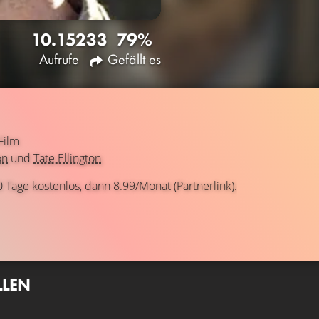
10.152
33
79%
Aufrufe
Gefällt es
Film
on
und
Tate Ellington
0 Tage kostenlos, dann 8.99/Monat (Partnerlink).
LLEN