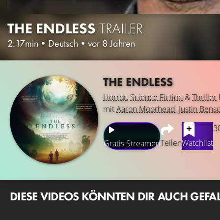
THE ENDLESS
TRAILER
2:17min
•
Deutsch
•
vor 8 Jahren
THE ENDLESS
Horror
,
Science Fiction
&
Thriller
mit
Aaron Moorhead
,
Justin Bens
3
Teilen
Watchlist
Gratis Streamen
DIESE VIDEOS KÖNNTEN DIR AUCH GEFA