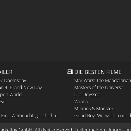
AILER
DIE BESTEN FILME
 5: Doomsday
Star Wars: The Mandaloria
n 4: Brand New Day
Masters of the Universe
Open World
Die Odyssee
vil
Vaiana
Minions & Monster
 Eine Weihnachtsgeschichte
Good Boy: Wir wollen nur d
arketing GmbH
. All rights reserved.
Fehler melden
 - 
Impressu