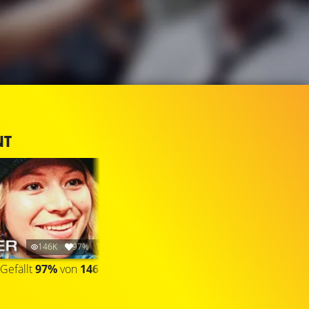
NT
146K
97%
1:58
Gefällt
97%
von
146.025