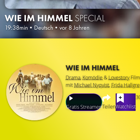
WIE IM HIMMEL
SPECIAL
19:38min
•
Deutsch
•
vor 8 Jahren
WIE IM HIMMEL
Drama
,
Komödie
&
Lovestory
Film
mit
Michael Nyqvist
,
Frida Hallgr
3
Teilen
Watchlist
Gratis Streamen