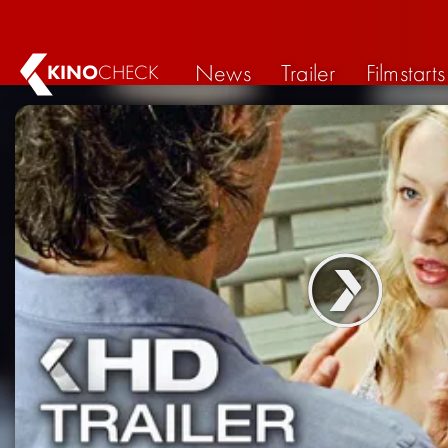
News
Trailer
Filmstarts
KINO
CHECK