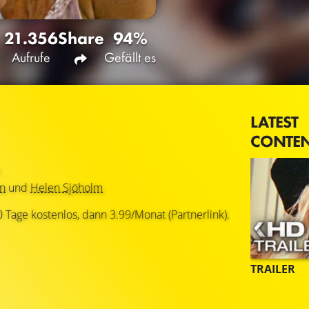
21.356
Share
94%
Aufrufe
Gefällt es
LATEST
CONTE
en
und
Helen Sjöholm
0 Tage kostenlos, dann 3.99/Monat (Partnerlink).
TRAILER