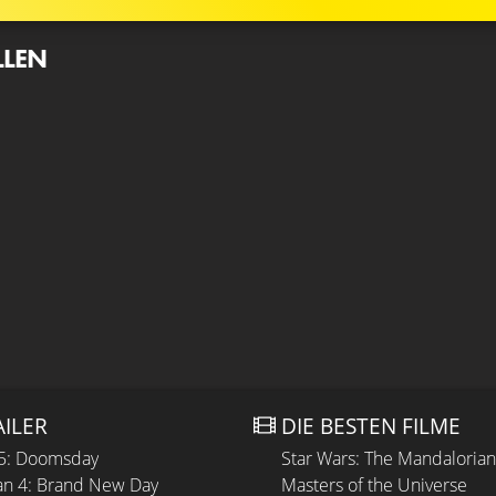
LLEN
AILER
DIE BESTEN FILME
 5: Doomsday
Star Wars: The Mandaloria
n 4: Brand New Day
Masters of the Universe