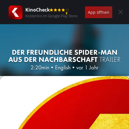
KinoCheck
App öffnen
Kostenlos im Google Play Store
DER FREUNDLICHE SPIDER-MAN
AUS DER NACHBARSCHAFT
TRAILER
2:20min
•
English
•
vor 1 Jahr