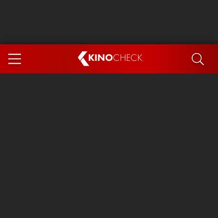
KINO
CHECK
App
DEMNÄCHST IM KINO
Steckerlfischfiasko
Ice Cream Man
Das Ende der Sterne
Exit 8
You, Me & Italy
Marsupilami