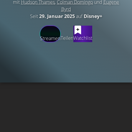
mit
Hudson Thames
,
Colman Domingo
und
Eugene
Byrd
Seit
29. Januar 2025
auf
Disney+
Teilen
Watchlist
Streamen