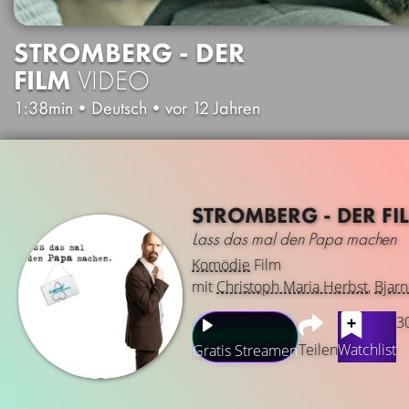
STROMBERG - DER
FILM
VIDEO
1:38min
•
Deutsch
•
vor 12 Jahren
STROMBERG - DER FI
Lass das mal den Papa machen
Komödie
Film
mit
Christoph Maria Herbst
,
Bjar
3
Teilen
Watchlist
Gratis Streamen