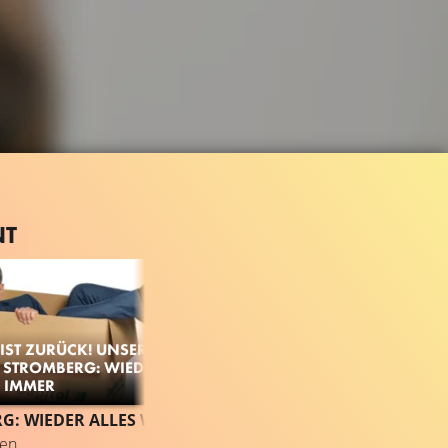
NT
 IST ZURÜCK! UNSERE
U STROMBERG: WIEDER
E IMMER
223.7K
95%
1:37
STROMBERG: WIEDER ALLES WIE IMMER
VIDEO
Gefällt
95%
von
223.677
ten