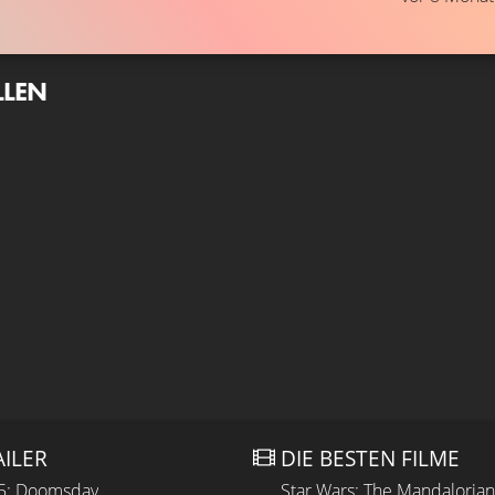
LLEN
AILER
DIE BESTEN FILME
 5: Doomsday
Star Wars: The Mandaloria