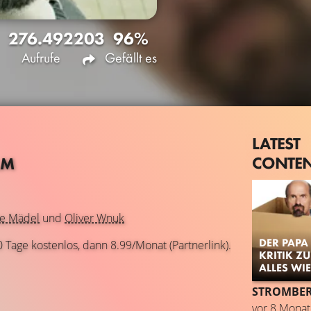
276.492
203
96%
Aufrufe
Gefällt es
LATEST
CONTE
LM
ne Mädel
und
Oliver Wnuk
DER PAPA
0 Tage kostenlos, dann 8.99/Monat (Partnerlink).
KRITIK Z
ALLES WI
vor 8 Mona