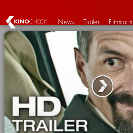
News
Trailer
Filmstarts
KINO
CHECK