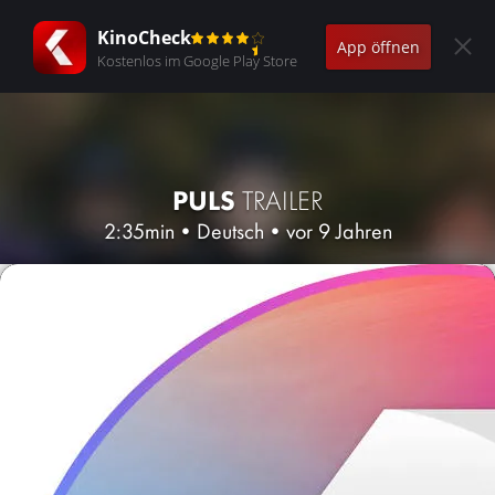
KinoCheck
App öffnen
Kostenlos im Google Play Store
PULS
TRAILER
2:35min
•
Deutsch
•
vor 9 Jahren