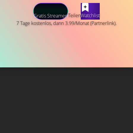
Teilen
Watchlist
Gratis Streamen
7 Tage kostenlos, dann 3.99/Monat (Partnerlink).