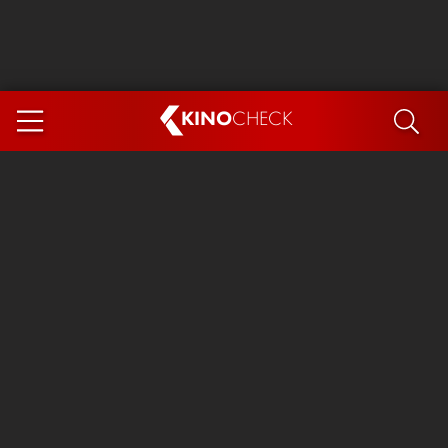
KINO
CHECK
App
DEMNÄCHST IM KINO
Steckerlfischfiasko
Ice Cream Man
Das Ende der Sterne
Exit 8
You, Me & Italy
Marsupilami