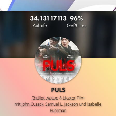
34.131
17
113
96%
Aufrufe
Gefällt es
PULS
Thriller
,
Action
&
Horror
Film
mit
John Cusack
,
Samuel L. Jackson
und
Isabelle
Fuhrman