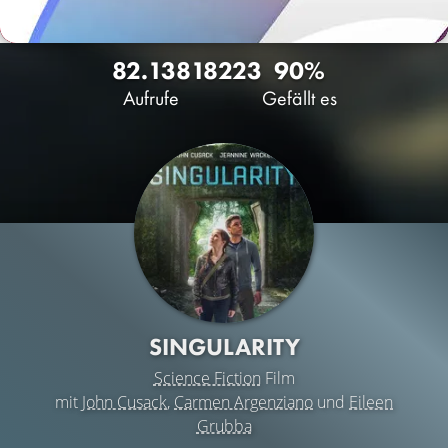
82.138
18
223
90%
Aufrufe
Gefällt es
SINGULARITY
Science Fiction
Film
mit
John Cusack
,
Carmen Argenziano
und
Eileen
Grubba