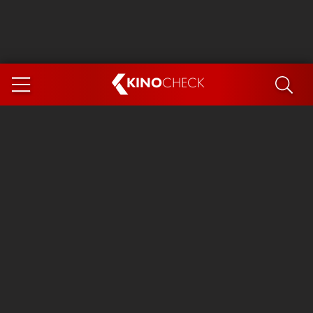
KINO
CHECK
App
DEMNÄCHST IM KINO
Steckerlfischfiasko
The Invite
Ice Cream Man
Das Ende der Sterne
Exit 8
You, Me & Italy