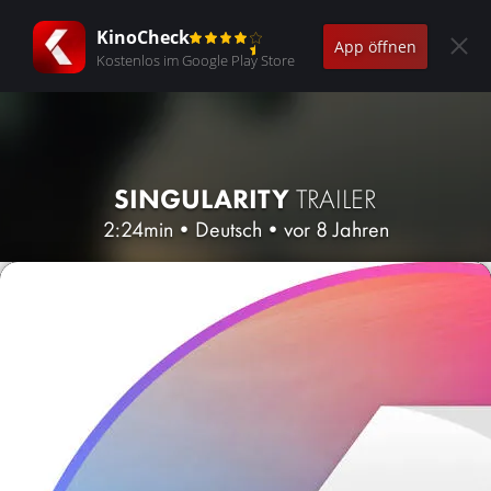
KinoCheck
App öffnen
Kostenlos im Google Play Store
SINGULARITY
TRAILER
2:24min
•
Deutsch
•
vor 8 Jahren