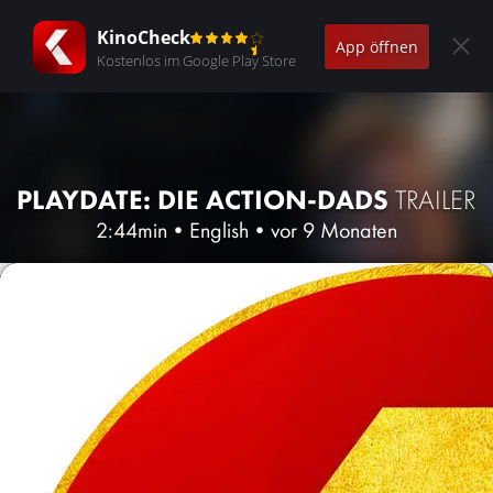
KinoCheck
App öffnen
Kostenlos im Google Play Store
PLAYDATE: DIE ACTION-DADS
TRAILER
2:44min
•
English
•
vor 9 Monaten