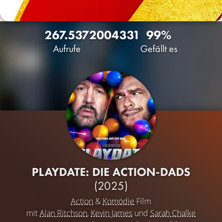
267.537
200
4331
99%
Aufrufe
Gefällt es
PLAYDATE: DIE ACTION-DADS
(2025)
Action
&
Komödie
Film
mit
Alan Ritchson
,
Kevin James
und
Sarah Chalke