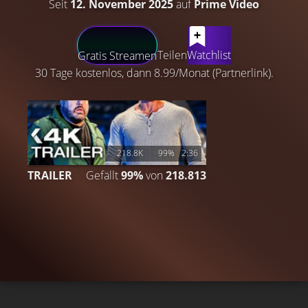
Seit
12. November 2025
auf
Prime Video
LATEST CONTENT
Teilen
Watchlist
Gratis Streamen
30 Tage kostenlos, dann 8.99/Monat (Partnerlink).
218.8K
99%
2:36
TRAILER
Gefällt
99%
von
218.813