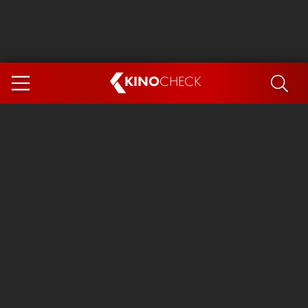
KINO
CHECK
App
DEMNÄCHST IM KINO
Steckerlfischfiasko
The Invite
Ice Cream Man
Das Ende der Sterne
Exit 8
You, Me & Italy